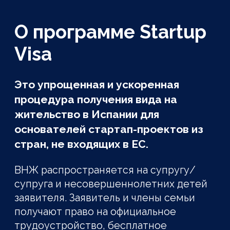
это самый простой, быстрый и
недорогой способ законно получить
гражданство Европы!
Срок получения ВНЖ
2-4 месяца
Срок действия ВНЖ
3 года
с возможностью продления
и получения гражданства
Расходы на оформление
72,5€
госпошлины за одного
заявителя