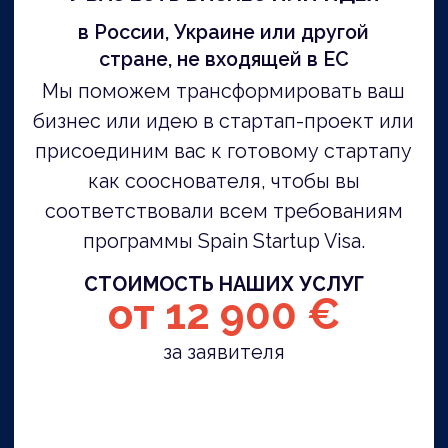
Startup Visa
квалифицированный
эксперт по программе
«Startup Visa»
Знаем все про
стартап визы
На собственном опыте прошли
весь путь, поэтому досконально
знаем, как устроен процесс
изнутри, что нужно делать и как
повысить шансы на получение
стартап-визы.