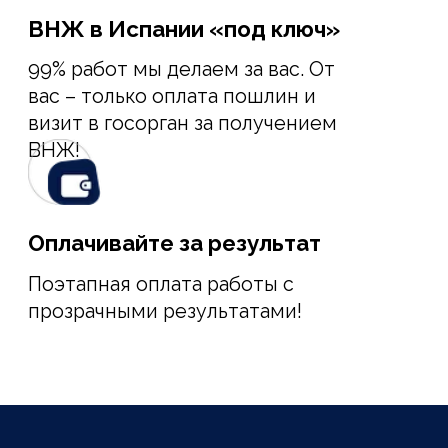
Visa
Это упрощенная и ускоренная
процедура получения вида на
жительство в Испании для
основателей стартап-проектов из
стран, не входящих в ЕС.
ВНЖ распространяется на супругу/
супруга и несовершеннолетних детей
заявителя. Заявитель и члены семьи
получают право на официальное
трудоустройство, бесплатное
образование и прочие привилегии,
доступные гражданам Евросоюза.
В сравнении с другими
иммиграционными программами
(через обучение, цифровых
кочевников, инвестиции, покупку
недвижимости или по финансовой
независимости), ВНЖ «Startup Visa» –