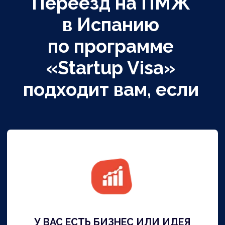
У ВАС НЕТ БИЗНЕСА ИЛИ СТАРТАПА
но вы хотите получить
ВНЖ и гражданство
Испании
Мы сделаем вас частью команды
инновационного стартапа, чтобы
вы могли вместе со стартапом
получить ВНЖ Испании. После
получения визы и ВНЖ развивать
бизнес вы можете по желанию.
СТОИМОСТЬ НАШИХ УСЛУГ
от 14 900 €
за заявителя
ПОДРОБНЕЕ