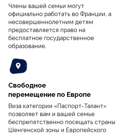
ВЫ ХОТИТЕ РАЗВИВАТЬ БИЗНЕС ВО
ФРАНЦИИ
и готовы внести в уставной
капитал 30 000 Евро
Мы поможем вам с получением ВНЖ
Франции для последующего открытия и
ведения предпринимательской
деятельности. Форма бизнеса, как и
сфера деятельности может быть любой,
от ИП до стартапа
СТОИМОСТЬ НАШИХ УСЛУГ
17 000 €
от 10 000 €
за одного основателя
Бонус - 50 %
за второго учредителя