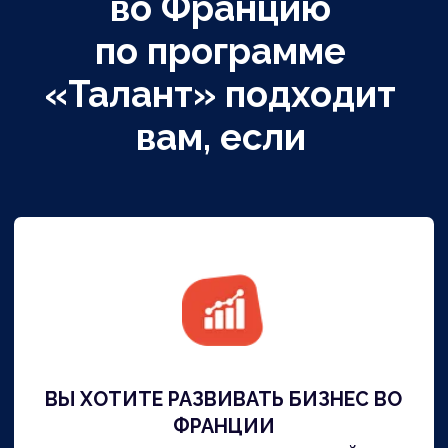
но вы хотите жить в ЕС и
получить ВНЖ
Мы разберем ваш кейс и найдем
решение которое
соответствует вашему профилю
и вашим целям, чтобы в
результаты вы получили ВНЖ
Франции
СТОИМОСТЬ НАШИХ УСЛУГ
20 000 €
от 15 000 €
за одного основателя
Бонус - 30 %
за второго заявителя
ПОДРОБНЕЕ