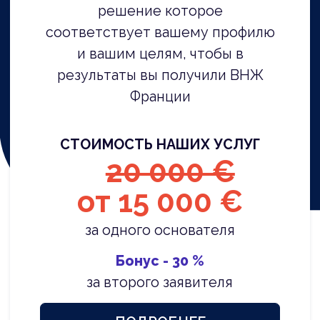
с экспертом
В течение 10-минутной консультации
вы получите четкий алгоритм
дальнейших шагов для получения
ВНЖ во Франции по программе
«Паспорт-Талант». Забронируйте
звонок с экспертом, и мы оперативно
свяжемся с вами в рабочее время.
Оценим ваши шансы на получение
ВНЖ Франции
Разработаем индивидуальный план
иммиграции для вашей семьи
Озвучим точные сроки и стоимость
оформления визы «Паспорт-Талант»
Расскажем, что вам
необходимо сделать уже
сейчас