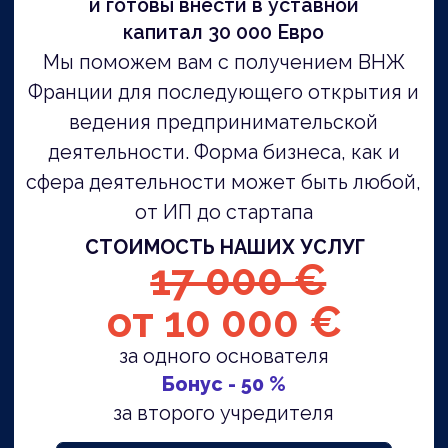
CORPORATION -
квалифицированный
эксперт по программе
«Талант»
Знаем все про ВНЖ
«Талант»
На собственном опыте прошли
весь путь, поэтому досконально
знаем, как устроен процесс
изнутри, что нужно делать и как
повысить шансы на получение
стартап-визы.
Бюрократические процедуры
берем на себя