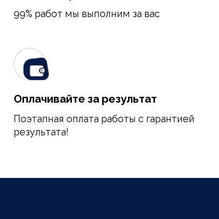
получения ВНЖ во Франции для
предпринимателей, специалистов и
международных талантов, которые
хотят развивать профессиональную
или деловую деятельность во
Франции.
ВНЖ автоматически распространяется
на супругу/супруга и
несовершеннолетних детей заявителя.
Члены семьи получают право на
официальное трудоустройство,
бесплатное образование и прочие
привилегии, доступные гражданам
Евросоюза.
В сравнении с другими
иммиграционными программами
(через обучение, инвестиции,
покупку недвижимости по
финансовой независимости), виза
«Паспорт-Талант» – это самый
простой, быстрый и недорогой
способ законно получить ВНЖ
Франции без требования к знанию